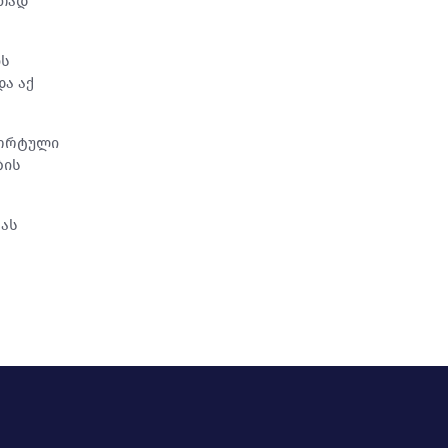
რთად
ის
ა აქ
პორტული
ბის
ბას